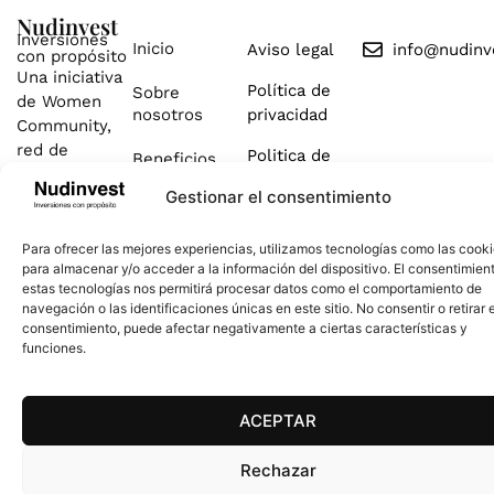
Nudinvest
Inversiones
Inicio
Aviso legal
info@nudinv
con propósito
Una iniciativa
Política de
Sobre
de Women
nosotros
privacidad
Community,
red de
Politica de
Beneficios
educación
cookies
Gestionar el consentimiento
financiera
Cómo
líder en
Funciona
español.
Para ofrecer las mejores experiencias, utilizamos tecnologías como las cook
Testimonios
para almacenar y/o acceder a la información del dispositivo. El consentimien
estas tecnologías nos permitirá procesar datos como el comportamiento de
navegación o las identificaciones únicas en este sitio. No consentir o retirar e
consentimiento, puede afectar negativamente a ciertas características y
funciones.
Copyright © 2026 Nudinvest. All Rights Reserved.
ACEPTAR
Rechazar