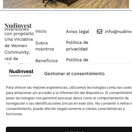
Nudinvest
Inversiones
Inicio
Aviso legal
info@nudinv
con propósito
Una iniciativa
Política de
Sobre
de Women
nosotros
privacidad
Community,
red de
Politica de
Beneficios
educación
cookies
financiera
Cómo
Gestionar el consentimiento
líder en
Funciona
español.
Para ofrecer las mejores experiencias, utilizamos tecnologías como las cook
Testimonios
para almacenar y/o acceder a la información del dispositivo. El consentimien
estas tecnologías nos permitirá procesar datos como el comportamiento de
navegación o las identificaciones únicas en este sitio. No consentir o retirar e
consentimiento, puede afectar negativamente a ciertas características y
funciones.
Copyright © 2026 Nudinvest. All Rights Reserved.